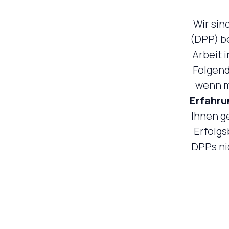
Wir sin
(DPP) b
Arbeit i
Folgend
wenn m
Erfahru
Ihnen ge
Erfolgs
DPPs nic