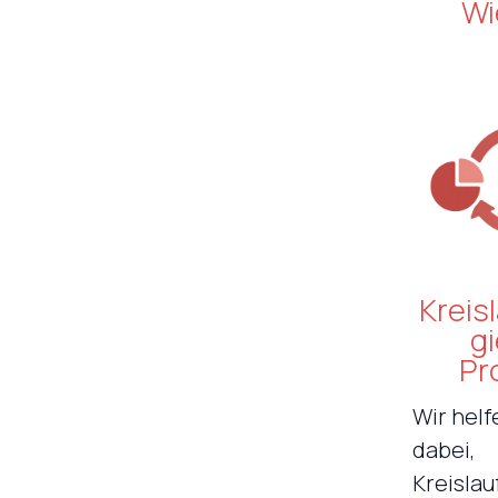
Wi
Kreis
gi
Pr
Wir helf
dabei,
Kreislau