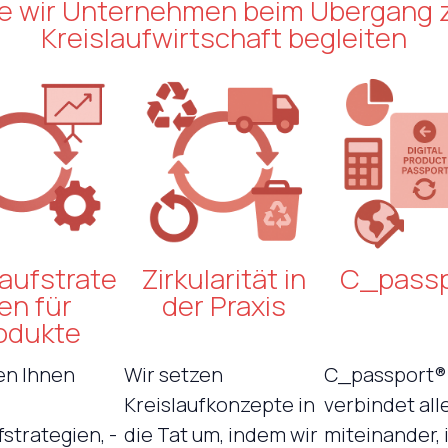
e wir Unternehmen beim Übergang 
Kreislaufwirtschaft begleiten
laufstrate
Zirkularität in
C_passp
en für
der Praxis
odukte
en Ihnen
Wir setzen
C_passport®
Kreislaufkonzepte in
verbindet all
fstrategien, -
die Tat um, indem wir
miteinander,