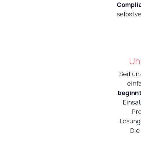
Compli
selbstve
Un
Seit un
einf
beginnt
Einsat
Pro
Lösunge
Die