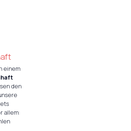
aft
ch einem
chaft
ssen den
 unsere
tets
r allem:
hlen