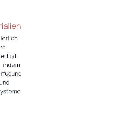
ialien
ierlich
und
rt ist.
 – indem
erfügung
 und
 Systeme