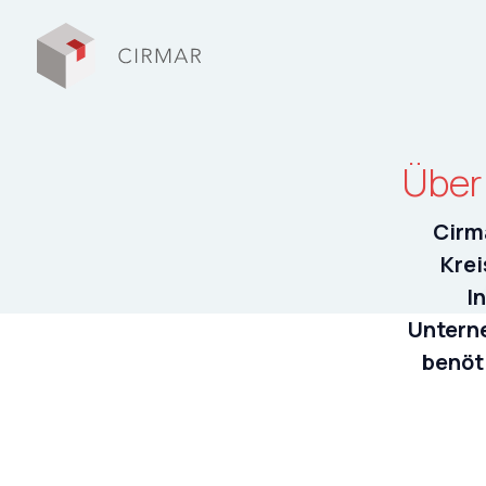
Tech Tools
Über
Über Cirmar
Cirm
Circular Stories
Krei
I
FAQ
Untern
Kontakt
benöt
My Cirmar
English