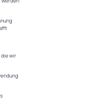
rt werden
nnung
fft
.
 die wir
nwendung
es