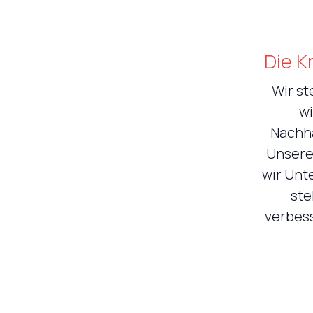
Nederlands
Die K
Wir st
wi
Nachha
Unsere 
wir Unt
ste
verbess