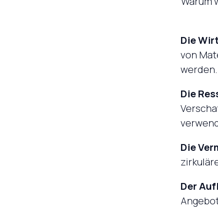
Warum wi
Die Wir
von Mat
werden.
Die Res
Verschaf
verwend
Die Ver
zirkulär
Der Auf
Angebots