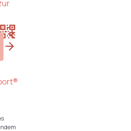
zur
ort®
es
 indem