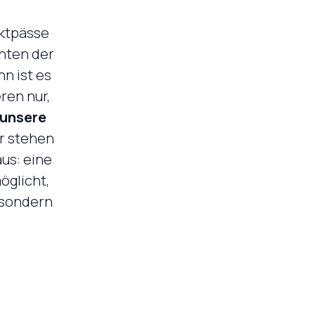
uktpässe
hnten der
nn ist es
ren nur,
 unsere
ir stehen
aus: eine
öglicht,
, sondern