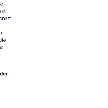
re
sst
schaft
m
die
nd
nder