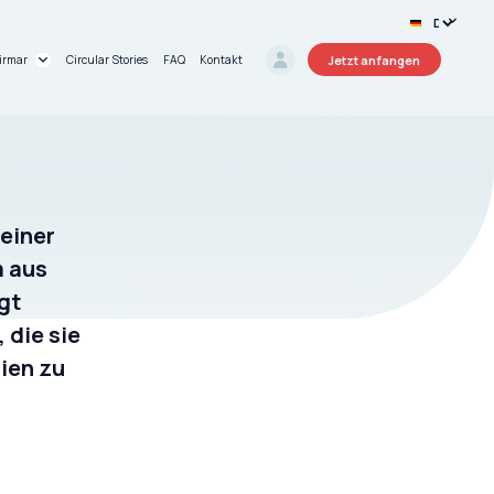
Jetzt anfangen
irmar
Circular Stories
FAQ
Kontakt
r uns
schungsprojekte
einer
m aus
gt
die sie
ien zu