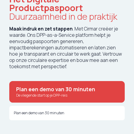
English
Productpaspoort
Duurzaamheid in de praktijk
Deutsch
Maak indruk en zet stappen
. Met Cirmar creëer je
waarde. Ons DPP-as-a-Service platform helpt je
eenvoudig paspoorten genereren,
impactberekeningen automatiseren en laten zien
hoe je transparant en circulair te werk gaat. Vertrouw
op onze circulaire expertise en bouw mee aan een
toekomst met perspectief.
Plan een demo van 30 minuten
De vliegende start op je DPP-reis
Plan een demo van 30 minuten