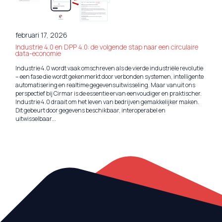
februari 17, 2026
Industrie 4.0 en DPP 4.0: de volgende stap naar een circulaire
data-economie
Industrie 4.0 wordt vaak omschreven als de vierde industriële revolutie
– een fase die wordt gekenmerkt door verbonden systemen, intelligente
automatisering en realtime gegevensuitwisseling. Maar vanuit ons
perspectief bij Cirmar is de essentie ervan eenvoudiger en praktischer.
Industrie 4.0 draait om het leven van bedrijven gemakkelijker maken.
Dit gebeurt door gegevens beschikbaar, interoperabel en
uitwisselbaar...