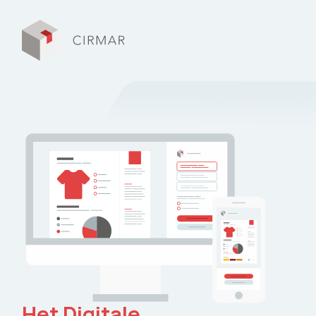
Tech tools
Over Cirmar
Circular Stories
FAQ
Contact
Mijn Cirmar
Het Digitale