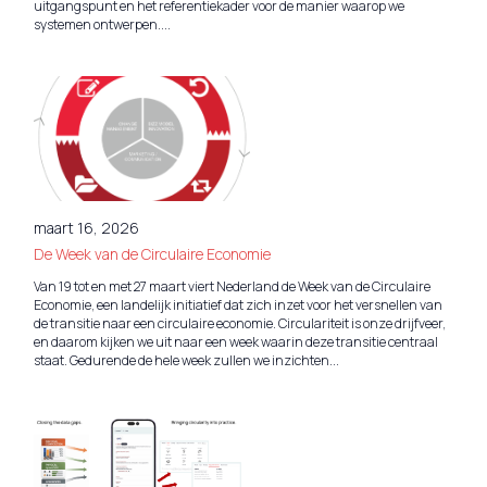
uitgangspunt en het referentiekader voor de manier waarop we
systemen ontwerpen....
maart 16, 2026
De Week van de Circulaire Economie
Van 19 tot en met 27 maart viert Nederland de Week van de Circulaire
Economie, een landelijk initiatief dat zich inzet voor het versnellen van
de transitie naar een circulaire economie. Circulariteit is onze drijfveer,
en daarom kijken we uit naar een week waarin deze transitie centraal
staat. Gedurende de hele week zullen we inzichten...