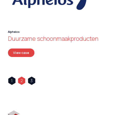
Alpheios
Duurzame schoonmaakproducten
View case
1
2
3