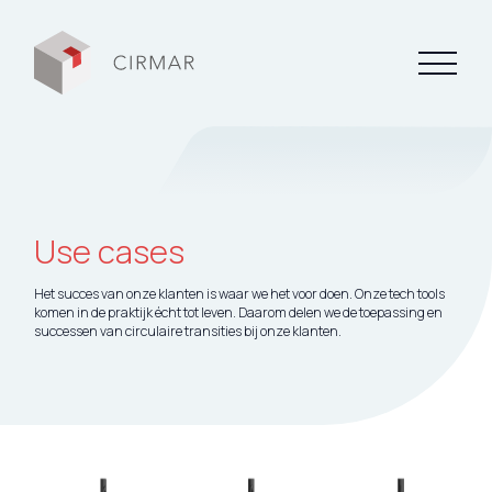
Tech tools
Over Cirmar
Use cases
Circular Stories
Het succes van onze klanten is waar we het voor doen. Onze tech tools
komen in de praktijk écht tot leven. Daarom delen we de toepassing en
successen van circulaire transities bij onze klanten.
FAQ
Contact
Mijn Cirmar